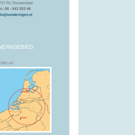
707 RC Roosendaal
el.: 06 - 543 303 46
nfo@sonderingen.nl
WERKGEBIED
ENELUX