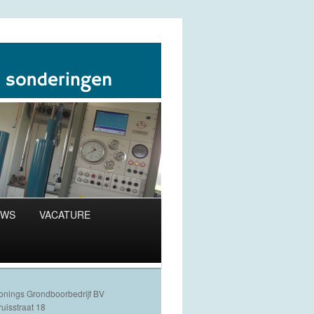
UWS
VACATURE
onings Grondboorbedrijf BV
ruisstraat 18