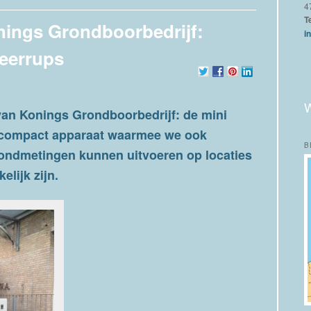
4
T
nings Grondboorbedrijf:
i
eerrups
van Konings Grondboorbedrijf: de mini
 compact apparaat waarmee we ook
B
ondmetingen kunnen uitvoeren op locaties
elijk zijn.